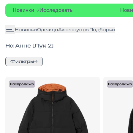
Новинки
Исследовать
Новин
Новинки
Одежда
Аксессуары
Подборки
На Анне [Лук 2]
Фильтры
S
M
L
XL
XXL
ONE-SIZ
Распродажа
Распродажа