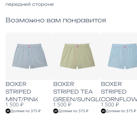
передней стороне
Возможно вам понравится
BOXER
BOXER
BOXER
STRIPED
STRIPED TEA
STRIPED
MINT/PINK
GREEN/SUNGLOW
CORNFLOW
1 500 ₽
1 500 ₽
1 500 ₽
BLUE/LIGH
Долями по 375 ₽
Долями по 375 ₽
Долями по 375 ₽
GREEN