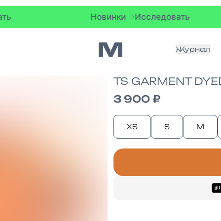
Новинки
Исследовать
Но
Журнал
TS GARMENT DYE
3 900 ₽
XS
S
M