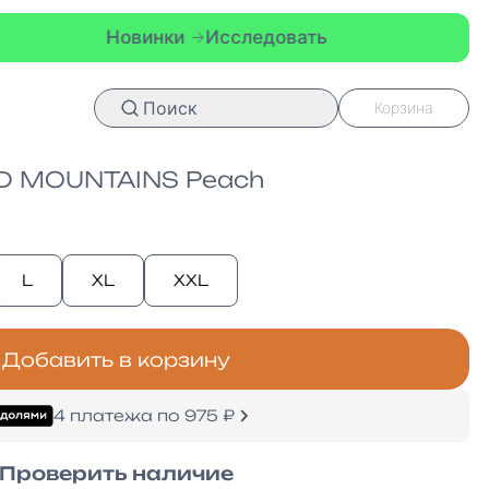
винки
Исследовать
Новинки
Ис
Поиск
Корзина
D MOUNTAINS Peach
L
XL
XXL
Добавить в корзину
4 платежа по 975 ₽
Проверить наличие