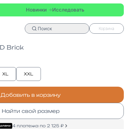
нки
Исследовать
Новинки
Иссл
Поиск
Корзина
D Brick
XL
XXL
Добавить в корзину
Найти свой размер
4 платежа по 2 125 ₽