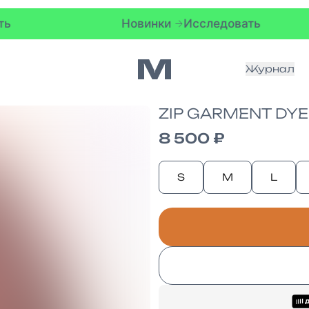
Новинки
Исследовать
Нови
Журнал
ZIP GARMENT DYE
8 500 ₽
S
M
L