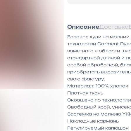
Описание
Доставка
Базовое худи на молнии,
технологии Garment Dyed
заметного в области шво
стандартной длиной и л
особой обработкой, благ
приобретать выразительн
свою фактуру.

Материал: 100% хлопок

Плотная ткань

Окрашено по технологии
Свободный крой, унисекс
Застежка на молнию YKK
Накладные карманы

Регулируемый капюшон
