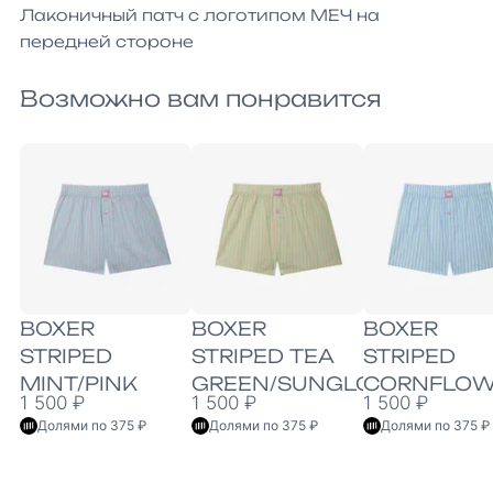
Лаконичный патч с логотипом МЕЧ на 
передней стороне
Возможно вам понравится
BOXER
BOXER
BOXER
STRIPED
STRIPED TEA
STRIPED
MINT/PINK
GREEN/SUNGLOW
CORNFLOW
1 500 ₽
1 500 ₽
1 500 ₽
BLUE/LIGH
Долями по 375 ₽
Долями по 375 ₽
Долями по 375 ₽
GREEN