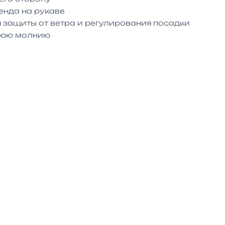
енда на рукаве

 защиты от ветра и регулирования посадки

нюю молнию