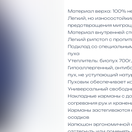
Материал верха: 100% не
Легкий, но износостойки
предотвращения миграци
Материал внутренней ст
Легкий рипстоп с пропит
Подклад со специальным
пуха

Утеплитель: биопух 700г,
Гипоаллергенный, антиба
пух, не уступающий нату
Пуховик обеспечивает ко
Универсальный свободны
Накладные карманы с до
согревания рук и хранен
Карманы застегиваются 
осадков

Капюшон эргономичной ф
отстегнуть или поменять 