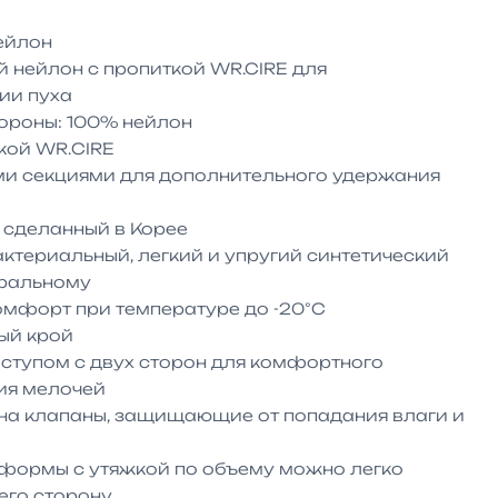
йлон

й нейлон с пропиткой WR.CIRE для 
и пуха

ороны: 100% нейлон

кой WR.СIRE

и секциями для дополнительного удержания 
 сделанный в Корее

ктериальный, легкий и упругий синтетический 
ральному

мфорт при температуре до -20°С

й крой

ступом с двух сторон для комфортного 
ия мелочей

на клапаны, защищающие от попадания влаги и 
ормы с утяжкой по объему можно легко 
его сторону
