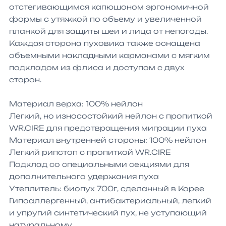
отстегивающимся капюшоном эргономичной 
формы с утяжкой по объему и увеличенной 
планкой для защиты шеи и лица от непогоды. 
Каждая сторона пуховика также оснащена 
объемными накладными карманами с мягким 
подкладом из флиса и доступом с двух 
сторон. 

Материал верха: 100% нейлон

Легкий, но износостойкий нейлон с пропиткой 
WR.CIRE для предотвращения миграции пуха

Материал внутренней стороны: 100% нейлон

Легкий рипстоп с пропиткой WR.СIRE

Подклад со специальными секциями для 
дополнительного удержания пуха

Утеплитель: биопух 700г, сделанный в Корее

Гипоаллергенный, антибактериальный, легкий 
и упругий синтетический пух, не уступающий 
натуральному
