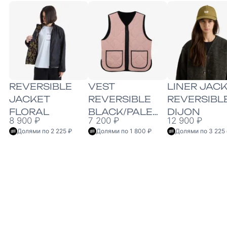
REVERSIBLE
VEST
LINER JAC
JACKET
REVERSIBLE
REVERSIBL
FLORAL
BLACK/PALE
DIJON
8 900 ₽
7 200 ₽
12 900 ₽
PINK
Долями по 2 225 ₽
Долями по 1 800 ₽
Долями по 3 225