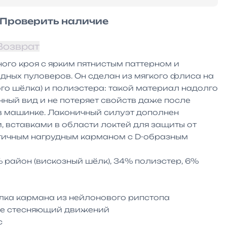
Проверить наличие
Возврат
го кроя с ярким пятнистым паттерном и 
ных пуловеров. Он сделан из мягкого флиса на 
го шёлка) и полиэстера: такой материал надолго 
ный вид и не потеряет свойств даже после 
в машинке. Лаконичный силуэт дополнен 
вставками в области локтей для защиты от 
ктичным нагрудным карманом с D-образным 
район (вискозный шёлк), 34% полиэстер, 6% 
елка кармана из нейлонового рипстопа

не стесняющий движений


