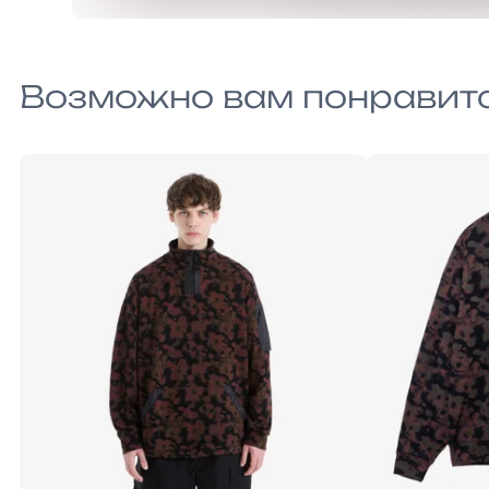
Возможно вам понравит
S/M
L/XL
XXL
S
M
L
XL
XX