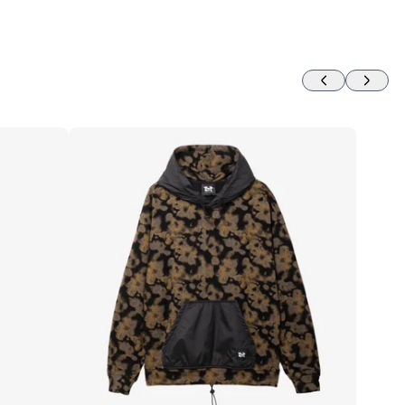
S
M
L
XL
XXL