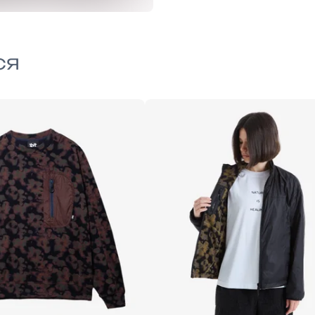
ся
L
S
M
L
XL
XXL