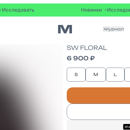
Новинки
Исследовать
Журнал
SW FLORAL
6 900 ₽
S
M
L