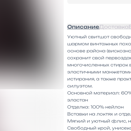
Описание
Доставка
Уютный свитшот свободно
шармом винтажных поход
основе района (вискозно
сохранит свой первоздан
многочисленных стирок 
эластичными манжетами, 
истирания, а также пра
силуэтом.

Основной материал: 60% 
эластан

Отделка: 100% нейлон

Вставки на локтях и отд
Мягкий и уютный флис, 
Свободный крой, унисекс