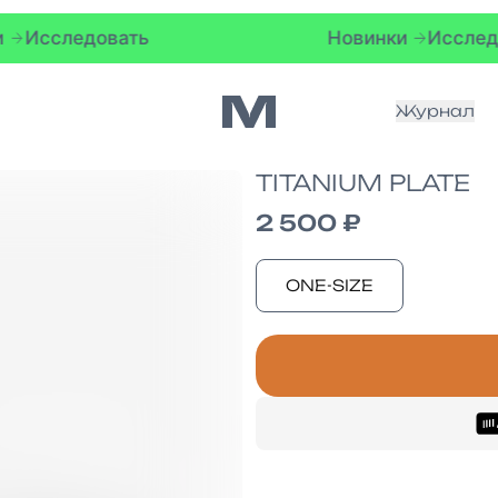
довать
Новинки
Исследовать
Журнал
TITANIUM PLATE
2 500 ₽
ONE-SIZE