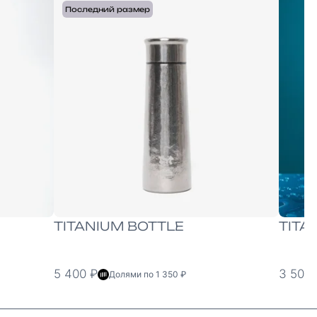
ONE-SIZE
ONE
Последний размер
TITANIUM BOTTLE
TITA
5 400 ₽
3 500 
Долями по 1 350 ₽