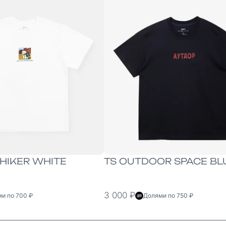
XXL
XS
S
M
L
XL
XXL
HIKER WHITE
TS OUTDOOR SPACE BL
3 000 ₽
и по 700 ₽
Долями по 750 ₽