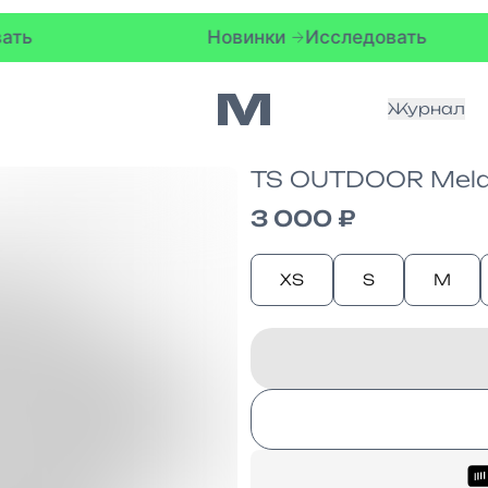
Новинки
Исследовать
Журнал
TS OUTDOOR Mela
3 000 ₽
XS
S
M