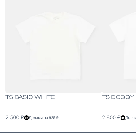
XS
S
M
L
XL
XXL
XS
S
M
L
XL
TS BASIC WHITE
TS DOGGY 
2 500 ₽
2 800 ₽
Долями по 625 ₽
Долям