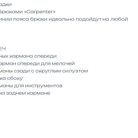
адки

рюками «Carpenter»

инии пояса брюки идеально подойдут на любой 
Ч

ных кармана спереди

рман спереди для мелочей

маны сзади с округлым силуэтом

ка сбоку

аны для инструментов

на заднем кармане