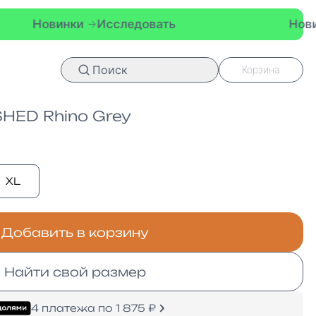
Исследовать
Новинки
Исследов
Поиск
Корзина
ED Rhino Grey
XL
Добавить в корзину
Найти свой размер
4 платежа по 1 875 ₽