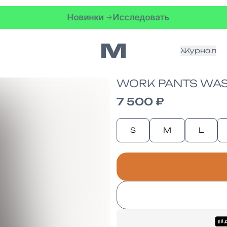
Новинки
Исследовать
Новинки
Журнал
WORK PANTS WASH
7 500 ₽
S
M
L