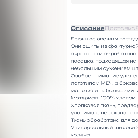
Описание
Доставка
Брюки со свежим взглядо
Они сшиты из фактурной
окрашена и обработана д
посадка, подходящая на 
небольшим сужением шта
Особое внимание уделен
логотипом МЕЧ, а бокова
молотка и небольшими к
Материал: 100% хлопок

Хлопковая ткань, предва
уловимого перехода тона
Ткань обработана для д
Универсальный широкий 
колена
