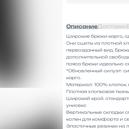
Описание
Доставка
Широкие брюки-карго, сде
Они сшиты из плотной хл
первозданный вид. Брюки
дополнительной свободы
пояса брюки идеально ся
*Обновленный силуэт: с
карго.

Материал: 100% хлопок, п
Плотная хлопковая ткань
Широкий крой, стандартн
унисекс

Вертикальные складки сп
колен для комфорта и с
Эластичные резинки на л