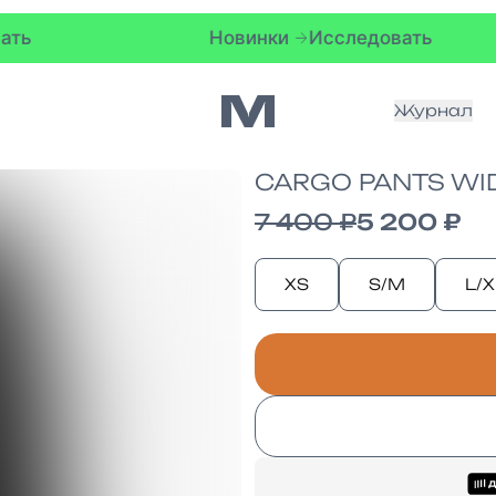
Новинки
Исследовать
Журнал
CARGO PANTS WID
7 400 ₽
5 200 ₽
XS
S/M
L/X