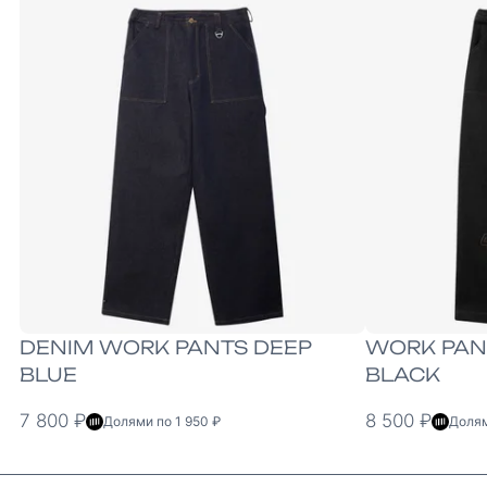
S
M
L
XL
S
M
L
XL
DENIM WORK PANTS DEEP
WORK PAN
BLUE
BLACK
7 800 ₽
8 500 ₽
Долями по 1 950 ₽
Долям