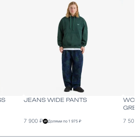
XS
S/M
L/XL
S
M
SS
JEANS WIDE PANTS
WORK
GRE
7 900 ₽
7 500 
Долями по 1 975 ₽