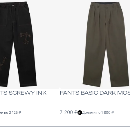
XS
S
M
L
XL
TS SCREWY INK
PANTS BASIC DARK MO
7 200 ₽
и по 2 125 ₽
Долями по 1 800 ₽