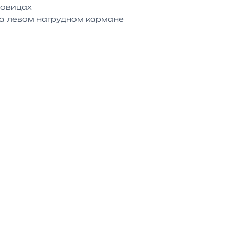
овицах

а левом нагрудном кармане