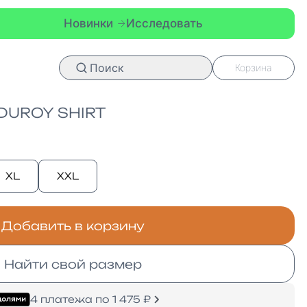
инки
Исследовать
Новинки
Исс
Поиск
Корзина
UROY SHIRT
XL
XXL
Добавить в корзину
Найти свой размер
4 платежа по 1 475 ₽