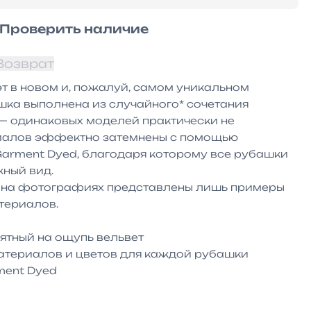
Проверить наличие
Возврат
 в новом и, пожалуй, самом уникальном 
ка выполнена из случайного* сочетания 
— одинаковых моделей практически не 
риалов эффектно затемнены с помощью 
arment Dyed, благодаря которому все рубашки 
ый вид. 

о на фотографиях представлены лишь примеры 
ериалов.

ятный на ощупь вельвет

атериалов и цветов для каждой рубашки

ent Dyed
