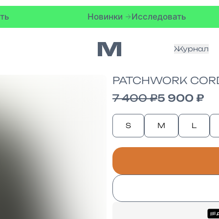
Новинки
Исследовать
Нов
Журнал
PATCHWORK CORD
7 400 ₽
5 900 ₽
S
M
L