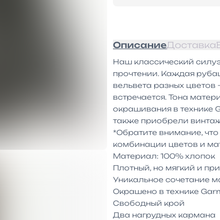
Описание
Доставка
Наш классический силуэт
прочтении. Каждая рубаш
вельвета разных цветов 
встречается. Тона мате
окрашивания в технике G
также приобрели винтажн
*Обратите внимание, чт
комбинации цветов и мат
Материал: 100% хлопок

Плотный, но мягкий и при
Уникальное сочетание м
Окрашено в технике Garm
Свободный крой

Два нагрудных кармана
