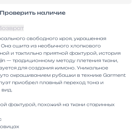
Проверить наличие
Возврат
сального свободного кроя, украшенная 
Она сшита из необычного хлопкового 
ой и тактильно приятной фактурой, история 
ijin — традиционному методу плетения ткани, 
уется для создания кимоно. Уникальное 
нуто окрашиванием рубашки в технике Garment 
луэт приобрел плавный переход тона и 
вид.

ой фактурой, похожий на ткани старинных 


овицах
