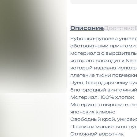
Описание
Доставка
Рубашка-пуловер универ
абстрактными принтами. 
материала с выразительн
которого восходит к Nish
который издавна использ
плетение ткани подчерк
Dyed, благодаря чему си
благородный винтажный 
Материал: 100% хлопок

Материал с выразительн
японских кимоно

Свободный крой, унисекс
Планка и манжеты на пуг
Отложной воротник
