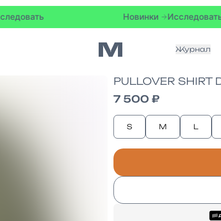
Новинки
Исследовать
Журнал
PULLOVER SHIRT 
7 500 ₽
S
M
L