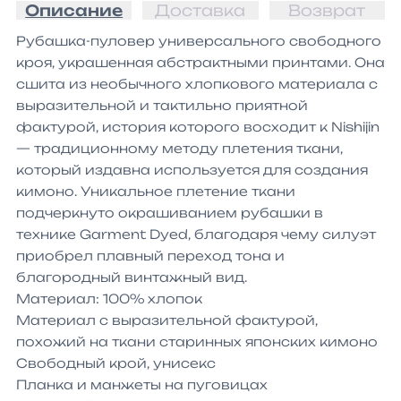
Описание
Доставка
Возврат
Рубашка-пуловер универсального свободного 
кроя, украшенная абстрактными принтами. Она 
сшита из необычного хлопкового материала с 
выразительной и тактильно приятной 
фактурой, история которого восходит к Nishijin 
— традиционному методу плетения ткани, 
который издавна используется для создания 
кимоно. Уникальное плетение ткани 
подчеркнуто окрашиванием рубашки в 
технике Garment Dyed, благодаря чему силуэт 
приобрел плавный переход тона и 
благородный винтажный вид.

Материал: 100% хлопок

Материал с выразительной фактурой, 
похожий на ткани старинных японских кимоно

Свободный крой, унисекс

Планка и манжеты на пуговицах
