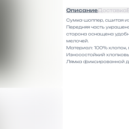
Описание
Доставка
Сумка-шоппер, сшитая из
Передняя часть украшена
сторона оснащена удобн
мелочей.

Материал: 100% хлопок, п
Износостойкий хлопковы
Лямка фиксированной дл