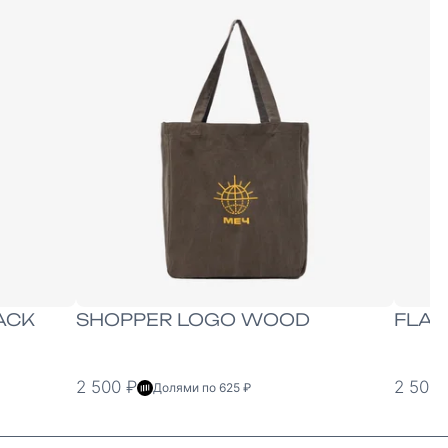
ONE-SIZE
ONE
ACK
SHOPPER LOGO WOOD
FLAT
2 500 ₽
2 500 
Долями по 625 ₽