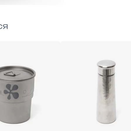
ся
ONE-SIZE