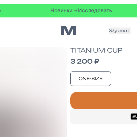
Новинки
Исследовать
Н
Журнал
TITANIUM CUP
3 200 ₽
ONE-SIZE