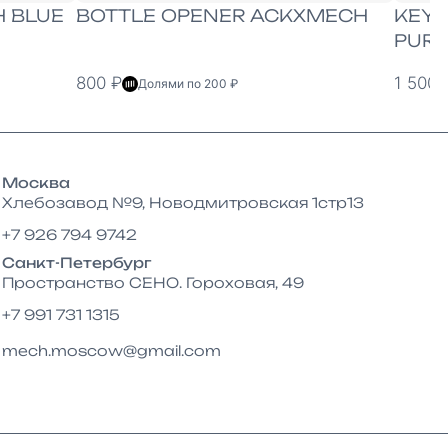
 BLUE
BOTTLE OPENER ACKXMECH
KEY
PURP
800 ₽
1 500 
Долями по 200 ₽
Москва
Хлебозавод №9, Новодмитровская 1стр13
+7 926 794 9742
Санкт-Петербург
Пространство СЕНО. Гороховая, 49
+7 991 731 1315
mech.moscow@gmail.com