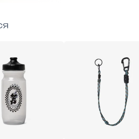
ся
ONE-SIZE