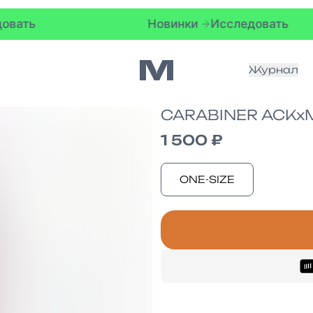
ь
Новинки
Исследовать
Журнал
CARABINER ACKxM
1 500 ₽
ONE-SIZE