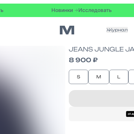
Новинки
Исследовать
Новин
Журнал
JEANS JUNGLE J
8 900 ₽
S
M
L