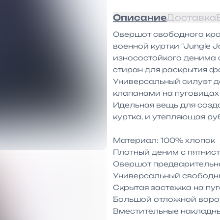
Описание
Доставка
Овершот свободного кроя
военной куртки "Jungle Ja
износостойкого денима с
стиран для раскрытия ф
Универсальный силуэт д
клапанами на пуговицах 
Идельная вещь для созда
куртка, и утепляющая ру
Материал: 100% хлопок

Плотный деним с пятнист
Овершот предварительно
Универсальный свободны
Скрытая застежка на пуг
Большой отложной ворот
Вместительные накладны