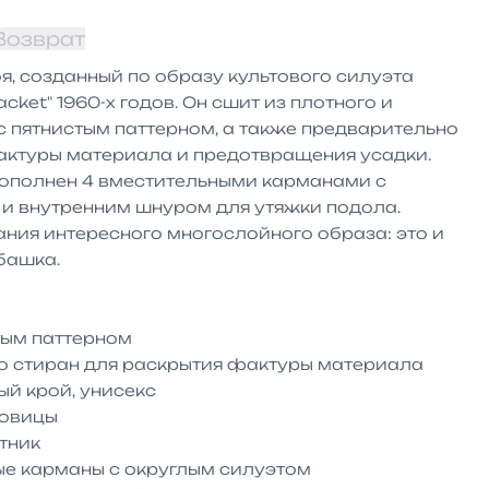
Возврат
, созданный по образу культового силуэта 
cket" 1960-х годов. Он сшит из плотного и 
 пятнистым паттерном, а также предварительно 
актуры материала и предотвращения усадки. 
ополнен 4 вместительными карманами с 
и внутренним шнуром для утяжки подола. 
ния интересного многослойного образа: это и 
башка.

ым паттерном

 стиран для раскрытия фактуры материала

й крой, унисекс

овицы

ник

е карманы с округлым силуэтом
