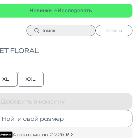
нки
Исследовать
Новинки
Исс
Поиск
Корзина
ET FLORAL
XL
XXL
Добавить в корзину
Найти свой размер
4 платежа по 2 225 ₽