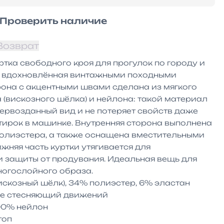
Проверить наличие
Возврат
ртка свободного кроя для прогулок по городу и 
 вдохновлённая винтажными походными 
она с акцентными швами сделана из мягкого 
(вискозного шёлка) и нейлона: такой материал 
ервозданный вид и не потеряет свойств даже 
ирок в машинке. Внутренняя сторона выполнена 
 полиэстера, а также оснащена вместительными 
няя часть куртки утягивается для 
 защиты от продувания. Идеальная вещь для 
огослойного образа. 

скозный шёлк), 34% полиэстер, 6% эластан

не стесняющий движений

00% нейлон

оп
