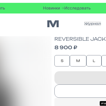
Новинки
Исследовать
Нови
Журнал
REVERSIBLE JACK
8 900 ₽
S
M
L