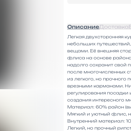
Описание
Доставка
Легкая двухсторонняя ку
небольших путешествий,
вещами. Её внешняя стор
флиса на основе района 
надолго сохранит свой п
после многочисленных ст
из легкого, но прочного
врезными карманами. Ниж
регулирования посадки и
создания интересного мн
Материал: 60% район (ви
Мягкий и уютный флис, 
Внутренний материал: 1
Легкий, но прочный рипст