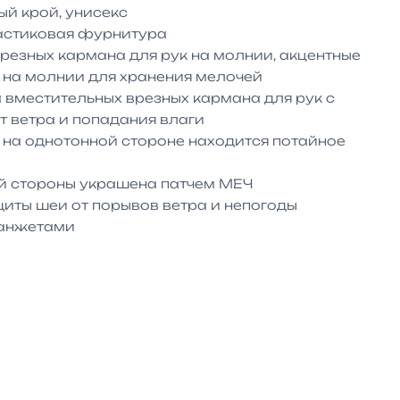
й крой, унисекс

астиковая фурнитура

врезных кармана для рук на молнии, акцентные 
 на молнии для хранения мелочей

 вместительных врезных кармана для рук с 
 ветра и попадания влаги 

на однотонной стороне находится потайное 
й стороны украшена патчем МЕЧ

иты шеи от порывов ветра и непогоды

манжетами