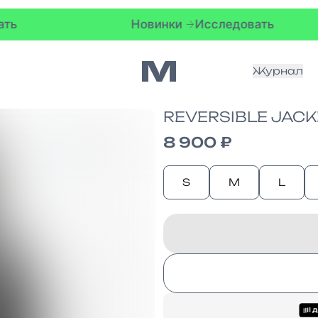
Новинки
Исследовать
Нов
Журнал
REVERSIBLE JACK
8 900 ₽
S
M
L