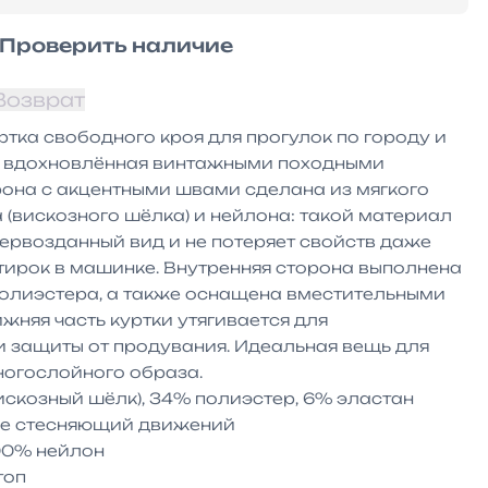
Проверить наличие
Возврат
ртка свободного кроя для прогулок по городу и 
 вдохновлённая винтажными походными 
она с акцентными швами сделана из мягкого 
(вискозного шёлка) и нейлона: такой материал 
ервозданный вид и не потеряет свойств даже 
ирок в машинке. Внутренняя сторона выполнена 
 полиэстера, а также оснащена вместительными 
няя часть куртки утягивается для 
 защиты от продувания. Идеальная вещь для 
огослойного образа. 

скозный шёлк), 34% полиэстер, 6% эластан

не стесняющий движений

00% нейлон

оп
