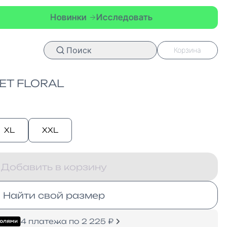
инки
Исследовать
Новинки
Исс
Поиск
Корзина
ET FLORAL
XL
XXL
Добавить в корзину
Найти свой размер
4 платежа по 2 225 ₽