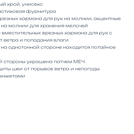
й крой, унисекс

астиковая фурнитура

врезных кармана для рук на молнии, акцентные 
 на молнии для хранения мелочей

 вместительных врезных кармана для рук с 
 ветра и попадания влаги 

на однотонной стороне находится потайное 
й стороны украшена патчем МЕЧ

иты шеи от порывов ветра и непогоды

манжетами