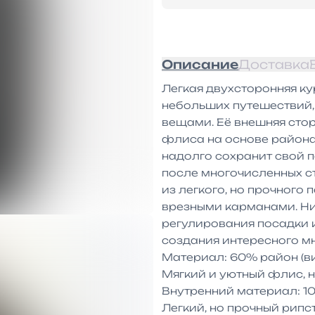
Описание
Доставка
Легкая двухсторонняя ку
небольших путешествий,
вещами. Её внешняя стор
флиса на основе района 
надолго сохранит свой п
после многочисленных ст
из легкого, но прочного
врезными карманами. Ниж
регулирования посадки и
создания интересного мн
Материал: 60% район (ви
Мягкий и уютный флис, 
Внутренний материал: 1
Легкий, но прочный рипст